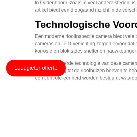
In Oudenhoorn, zoals in veel andere steden, i
artikel biedt een diepgaand inzicht in de vers
Technologische Voor
Een moderne rioolinspectie camera biedt vele 
cameras en LED-verlichting zorgen ervoor dat e
korrosie en blokkades sneller en nauwkeuriger
De geavanceerde technologie van deze camera's 
Loodgieter offerte
fysiek toegang tot de rioolbuizen hoeven te he
een controle-eenheid worden bestuurd, waardo
Toepassingen in Ou
In Oudenhoorn zijn rioolinspectie camera's toe
de meest belangrijke toepassingen is het dete
verontreiniging van grondwater en bodem, en 
Daarnaast worden rioolinspectie camera's gebr