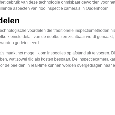
s het gebruik van deze technologie onmisbaar geworden voor het
chillende aspecten van rioolinspectie camera's in Oudenhoorn.
delen
technologische voordelen die traditionele inspectiemethoden ni
lke kleinste detail van de rioolbuizen zichtbaar wordt gemaakt
 worden gedetecteerd.
maakt het mogelijk om inspecties op afstand uit te voeren. Dit 
bben, wat zowel tijd als kosten bespaart. De inspectiecamera ka
or de beelden in real-time kunnen worden overgedragen naar e
denhoorn
gepast op verschillende manieren om de efficiëntie en veilighei
cteren van lekkages en scheuren in de rioolbuizen. Deze probl
kunnen snel worden opgespoord en gerepareerd met behulp van
uikt voor preventief onderhoud. Door regelmatig inspecties uit