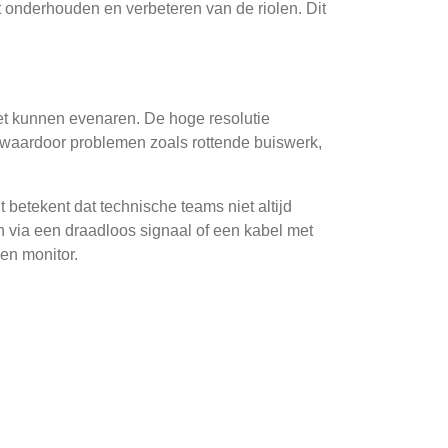
 onderhouden en verbeteren van de riolen. Dit
et kunnen evenaren. De hoge resolutie
, waardoor problemen zoals rottende buiswerk,
betekent dat technische teams niet altijd
n via een draadloos signaal of een kabel met
en monitor.
d van het rioolsysteem te verbeteren. Eén van
emen kunnen ernstige gevolgen hebben, zoals
 deze camera's.
 te voeren, kunnen kleine problemen worden