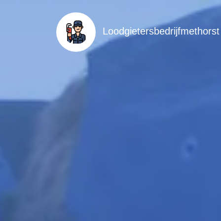
Loodgietersbedrijfmethorst