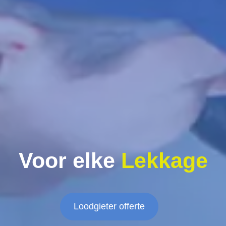
Voor elke
Lekkage
Loodgieter offerte