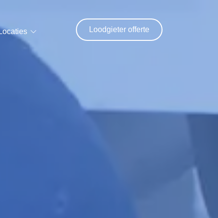
Loodgieter offerte
Locaties