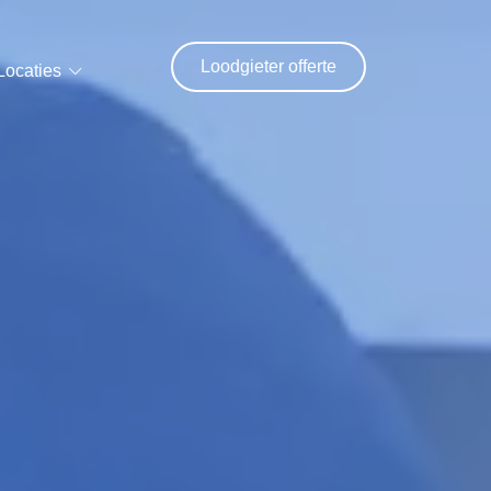
Loodgieter offerte
Locaties