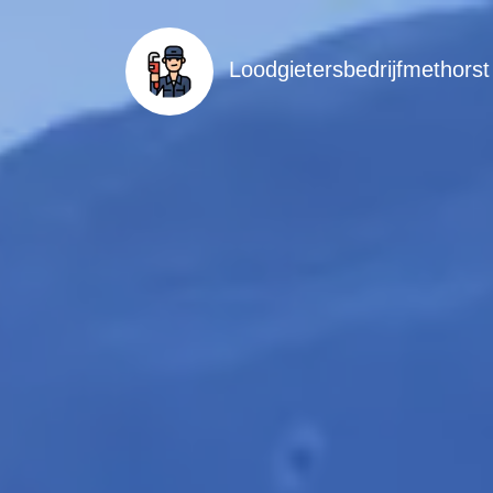
Loodgietersbedrijfmethorst