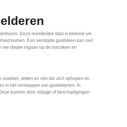
elderen
udenhoorn. Deze noordelijke stad is bekend om
heid komen. Een verstopte gootsteen kan niet
en we dieper ingaan op de oorzaken en
s voedsel, vetten en olie die zich ophopen en
n in het verstoppen van gootsteenen. In
Deze kunnen door slijtage of beschadigingen
at het water traag wegstroomt of helemaal niet