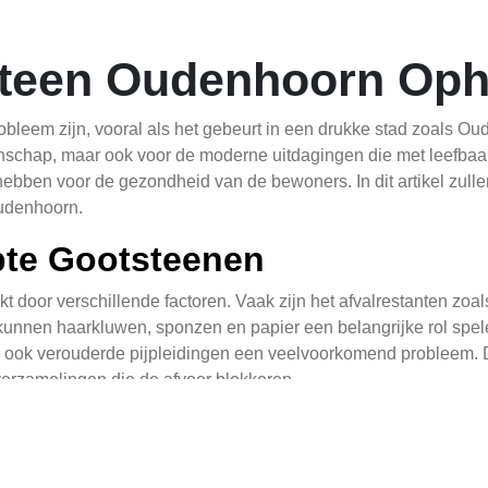
steen Oudenhoorn Oph
obleem zijn, vooral als het gebeurt in een drukke stad zoals O
schap, maar ook voor de moderne uitdagingen die met leefbaar
hebben voor de gezondheid van de bewoners. In dit artikel zull
Oudenhoorn.
pte Gootsteenen
 door verschillende factoren. Vaak zijn het afvalrestanten zoal
kunnen haarkluwen, sponzen en papier een belangrijke rol spele
n ook verouderde pijpleidingen een veelvoorkomend probleem. 
verzamelingen die de afvoer blokkeren.
stopte Gootsteen
pte gootsteen snel te herkennen. Een veelvoorkomend teken is d