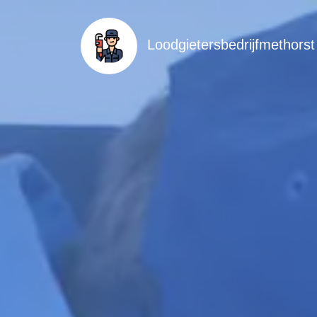
Loodgietersbedrijfmethorst