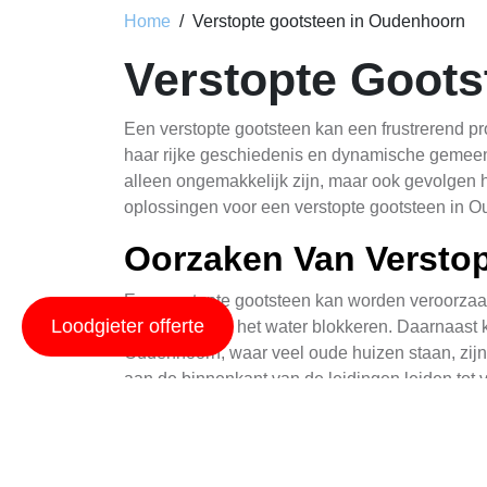
Home
Verstopte gootsteen in Oudenhoorn
Verstopte Goot
Een verstopte gootsteen kan een frustrerend pr
haar rijke geschiedenis en dynamische gemeen
alleen ongemakkelijk zijn, maar ook gevolgen 
oplossingen voor een verstopte gootsteen in 
Oorzaken Van Versto
Een verstopte gootsteen kan worden veroorzaakt
Loodgieter offerte
de stroom van het water blokkeren. Daarnaast 
Oudenhoorn, waar veel oude huizen staan, zij
aan de binnenkant van de leidingen leiden tot 
Tekenen Van Een Ver
Het is belangrijk om de tekenen van een versto