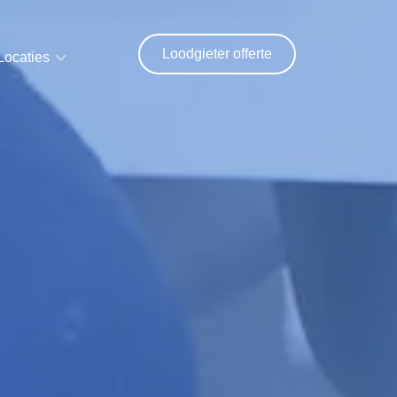
Loodgieter offerte
Locaties