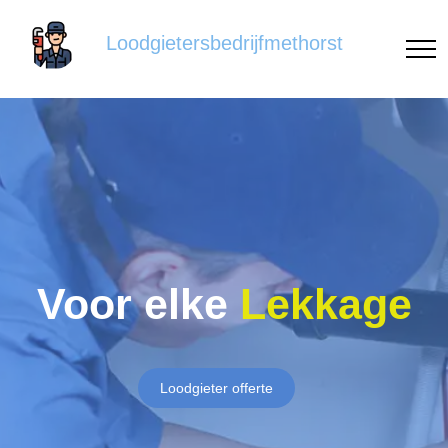
Loodgietersbedrijfmethorst
Voor elke
Lekkage
Loodgieter offerte